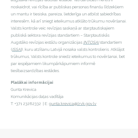
noskaidrot, vai rīcība ar publiskas personas finanšu līdzekļiem
un mantu ir tiesiska, pareiza, lietderīga un atbilst sabiedrības
interesēm, kā arī sniegt ieteikumus atklāto trūkumu novēršanai.
Valsts kontrole veic revīzijas saskaņā ar starptautiskajiem
publiskā sektora revīzijas standartiem – Starptautiskās
Augstāko revīzijas iestāžu organizācijas
INTOSAI
standartiem
(
ISSAI
), kuru atzīšanu Latvijā nosaka valsts kontrolieris. Atklājot
trūkumus, Valsts kontrole sniedz ieteikumus to novēršanai, bet
par iespējamiem likumpārkāpumiem informē
tiesībaizsardzības iestādes.
Plašākai informācijai
Gunta Krevica
Komunikācijas daļas vadītāja
T: +371 23282332 | E:
gunta.krevica@lrvk.gov.lv