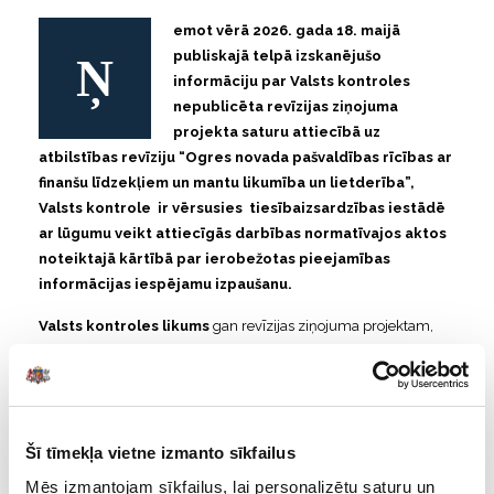
emot vērā 2026. gada 18. maijā
Ņ
publiskajā telpā izskanējušo
informāciju par Valsts kontroles
nepublicēta revīzijas ziņojuma
projekta saturu attiecībā uz
atbilstības revīziju “Ogres novada pašvaldības rīcības ar
finanšu līdzekļiem un mantu likumība un lietderība”,
Valsts kontrole ir vērsusies tiesībaizsardzības iestādē
ar lūgumu
veikt attiecīgās darbības normatīvajos aktos
noteiktajā kārtībā par ierobežotas pieejamības
informācijas iespējamu izpaušanu.
Valsts kontroles likums
gan revīzijas ziņojuma projektam,
gan apstiprinātam revīzijas ziņojumam un tajā ietvertajiem
revīzijas datiem nosaka ierobežotas pieejamības informācijas
statusu un aizliedz informācijas nodošanu atklātībai pirms
likumā noteiktā termiņa.
Šī tīmekļa vietne izmanto sīkfailus
Publiskajā telpā nonākušais dokuments nav revīzijas
Mēs izmantojam sīkfailus, lai personalizētu saturu un