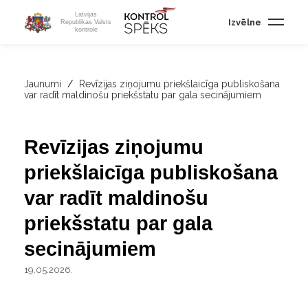
Latvijas
Izvēlne
Republikas Valsts
kontrole
Jaunumi
/
Revīzijas ziņojumu priekšlaicīga publiskošana
var radīt maldinošu priekšstatu par gala secinājumiem
Revīzijas ziņojumu
priekšlaicīga publiskošana
var radīt maldinošu
priekšstatu par gala
secinājumiem
19.05.2026.