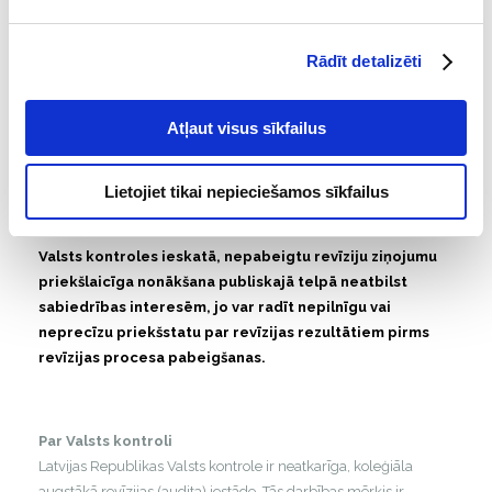
Ja lēmums netiks apstrīdēts, revīzijas ziņojumu plānots
publiskot 2026. gada jūnija sākumā.
Rādīt detalizēti
Valsts kontrole revīzijas ziņojumus publisko iespējami
drīz pēc revīzijas procesa noslēguma
, nodrošinot, ka
Atļaut visus sīkfailus
sabiedrībai tiek sniegta faktoloģiski precīza, pārbaudīta un
pilnīga informācija. Revīzijas procesa tiesiska norise un iespēja
profesionāli izvērtēt visus lietas apstākļus ir būtiska kvalitatīvu
Lietojiet tikai nepieciešamos sīkfailus
un pamatotu secinājumu sagatavošanai.
Valsts kontroles ieskatā, nepabeigtu revīziju ziņojumu
priekšlaicīga nonākšana publiskajā telpā neatbilst
sabiedrības interesēm, jo var radīt nepilnīgu vai
neprecīzu priekšstatu par revīzijas rezultātiem pirms
revīzijas procesa pabeigšanas.
Par Valsts kontroli
Latvijas Republikas Valsts kontrole ir neatkarīga, koleģiāla
augstākā revīzijas (audita) iestāde. Tās darbības mērķis ir