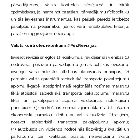
pārvadājumos, Valsts kontroles vērtējumā, ir pārāk
optimistiskas, jo, nemainot pasažieru pārvadājumu rīcībpolitiku
un tās ieviešanas instrumentus, kas pašlaik paredz ierobežot
pakalpojuma pieejamību, ņemot vērā rentabilitātes kritēriju,
pasažieru apgrozījums nepieaugs.
Valsts kontroles ieteikumi #PēcRevīzijas
Ieviešot revīzijā sniegtos 12 ieteikumus, revidējamās vienības (1)
nodrošinās pasažieru pārvadājumu jomas politikas ieviešanu,
ievērojot valstī noteiktos attīstības plānošanas principus; (2)
pamatos valsts garantētā sabiedriskā transporta pakalpojumu
apjomu ikgadēji apstiprināmajā reģionālās nozīmes maršrutu
tīklā atbilstoši sabiedriskā transporta pakalpojumu maršrutu
tīkla un pakalpojumu apjoma veidošanas noteiktajiem
principiem; (3) nodrošinās normatīvajam aktam atbilstošu un
ekonomiski pamatotu rīcību ar valsts budžeta līdzekļiem,
nosakot sabiedriskā transporta pakalpojumu apjomu;
(4) autobusos un vilcienos nodrošinās līdzvērtīgu kvalitāti un
pārkāpumu par kvalitātes prasību neievērošanu skaita