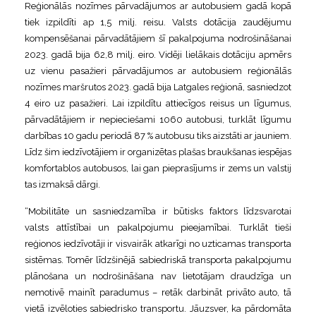
Reģionālās nozīmes pārvadājumos ar autobusiem gadā kopā
tiek izpildīti ap 1,5 milj. reisu. Valsts dotācija zaudējumu
kompensēšanai pārvadātājiem šī pakalpojuma nodrošināšanai
2023. gadā bija 62,8 milj. eiro. Vidēji lielākais dotāciju apmērs
uz vienu pasažieri pārvadājumos ar autobusiem reģionālās
nozīmes maršrutos 2023. gadā bija Latgales reģionā, sasniedzot
4 eiro uz pasažieri. Lai izpildītu attiecīgos reisus un līgumus,
pārvadātājiem ir nepieciešami 1060 autobusi, turklāt līgumu
darbības 10 gadu periodā 87 % autobusu tiks aizstāti ar jauniem.
Līdz šim iedzīvotājiem ir organizētas plašas braukšanas iespējas
komfortablos autobusos, lai gan pieprasījums ir zems un valstij
tas izmaksā dārgi.
“Mobilitāte un sasniedzamība ir būtisks faktors līdzsvarotai
valsts attīstībai un pakalpojumu pieejamībai. Turklāt tieši
reģionos iedzīvotāji ir visvairāk atkarīgi no uzticamas transporta
sistēmas. Tomēr līdzšinējā sabiedriskā transporta pakalpojumu
plānošana un nodrošināšana nav lietotājam draudzīga un
nemotivē mainīt paradumus – retāk darbināt privāto auto, tā
vietā izvēloties sabiedrisko transportu. Jāuzsver, ka pārdomāta