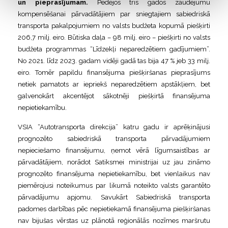
un pieprasījumam.
Pēdējos trīs gados zaudējumu
kompensēšanai pārvadātājiem par sniegtajiem sabiedriskā
transporta pakalpojumiem no valsts budžeta kopumā piešķirti
206,7 milj. eiro. Būtiska daļa – 98 milj. eiro – piešķirti no valsts
budžeta programmas “Līdzekļi neparedzētiem gadījumiem”.
No 2021. līdz 2023. gadam vidēji gadā tas bija 47 % jeb 33 milj.
eiro. Tomēr papildu finansējuma piešķiršanas pieprasījums
netiek pamatots ar iepriekš neparedzētiem apstākļiem, bet
galvenokārt akcentējot sākotnēji piešķirtā finansējuma
nepietiekamību.
VSIA “Autotransporta direkcija” katru gadu ir aprēķinājusi
prognozēto sabiedriskā transporta pārvadājumiem
nepieciešamo finansējumu, ņemot vērā līgumsaistības ar
pārvadātājiem, norādot Satiksmei ministrijai uz jau zināmo
prognozēto finansējuma nepietiekamību, bet vienlaikus nav
piemērojusi noteikumus par likumā noteikto valsts garantēto
pārvadājumu apjomu. Savukārt Sabiedriskā transporta
padomes darbības pēc nepietiekamā finansējuma piešķiršanas
nav bijušas vērstas uz plānotā reģionālās nozīmes maršrutu