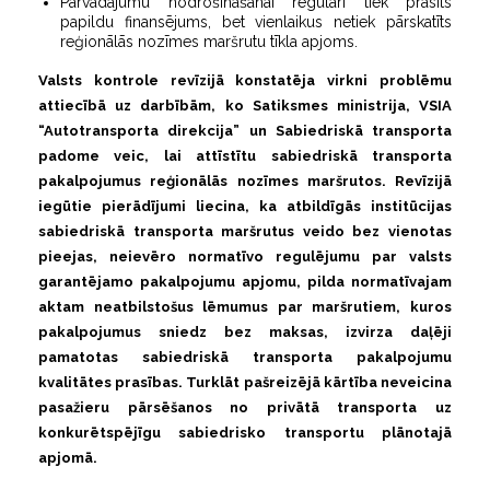
Pārvadājumu nodrošināšanai regulāri tiek prasīts
papildu finansējums, bet vienlaikus netiek pārskatīts
reģionālās nozīmes maršrutu tīkla apjoms.
Valsts kontrole revīzijā konstatēja virkni problēmu
attiecībā uz darbībām, ko Satiksmes ministrija, VSIA
“Autotransporta direkcija” un Sabiedriskā transporta
padome veic, lai attīstītu sabiedriskā transporta
pakalpojumus reģionālās nozīmes maršrutos. Revīzijā
iegūtie pierādījumi liecina, ka atbildīgās institūcijas
sabiedriskā transporta maršrutus veido bez vienotas
pieejas, neievēro normatīvo regulējumu par valsts
garantējamo pakalpojumu apjomu, pilda normatīvajam
aktam neatbilstošus lēmumus par maršrutiem, kuros
pakalpojumus sniedz bez maksas, izvirza daļēji
pamatotas sabiedriskā transporta pakalpojumu
kvalitātes prasības. Turklāt pašreizējā kārtība neveicina
pasažieru pārsēšanos no privātā transporta uz
konkurētspējīgu sabiedrisko transportu plānotajā
apjomā.