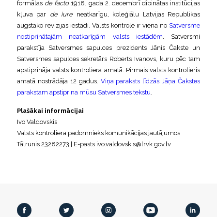
formālas
de facto
1918. gada 2. decembrī dibinātas institūcijas
kļuva par
de iure
neatkarīgu, koleģiālu Latvijas Republikas
augstāko revīzijas iestādi. Valsts kontrole ir viena no
Satversmē
nostiprinātajām neatkarīgām valsts iestādēm
. Satversmi
parakstīja Satversmes sapulces prezidents Jānis Čakste un
Satversmes sapulces sekretārs Roberts Ivanovs, kuru pēc tam
apstiprināja valsts kontroliera amatā. Pirmais valsts kontrolieris
amatā nostrādāja 12 gadus.
Viņa paraksts līdzās Jāņa Čakstes
parakstam apstiprina mūsu Satversmes tekstu
.
Plašākai informācijai
Ivo Valdovskis
Valsts kontroliera padomnieks komunikācijas jautājumos
Tālrunis 23282273 | E-pasts ivo.valdovskis@lrvk.gov.lv