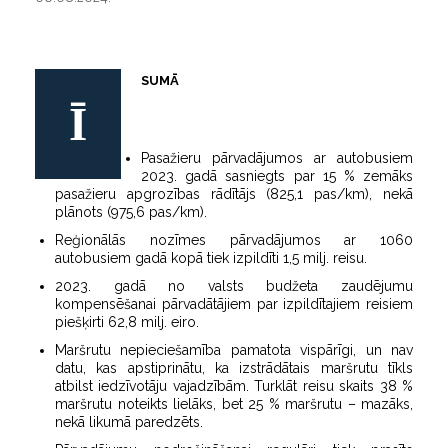
SUMĀ
Ī
Pasažieru pārvadājumos ar autobusiem
2023. gadā sasniegts par 15 % zemāks
pasažieru apgrozības rādītājs (825,1 pas/km), nekā
plānots (975,6 pas/km).
Reģionālās nozīmes pārvadājumos ar 1060
autobusiem gadā kopā tiek izpildīti 1,5 milj. reisu.
2023. gadā no valsts budžeta zaudējumu
kompensēšanai pārvadātājiem par izpildītajiem reisiem
piešķirti 62,8 milj. eiro.
Maršrutu nepieciešamība pamatota vispārīgi, un nav
datu, kas apstiprinātu, ka izstrādātais maršrutu tīkls
atbilst iedzīvotāju vajadzībām. Turklāt reisu skaits 38 %
maršrutu noteikts lielāks, bet 25 % maršrutu – mazāks,
nekā likumā paredzēts.