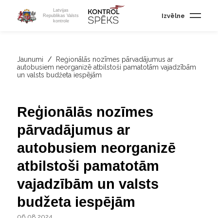
Latvijas
Izvēlne
Republikas Valsts
kontrole
Jaunumi
/
Reģionālās nozīmes pārvadājumus ar
autobusiem neorganizē atbilstoši pamatotām vajadzībām
un valsts budžeta iespējām
Reģionālās nozīmes
pārvadājumus ar
autobusiem neorganizē
atbilstoši pamatotām
vajadzībām un valsts
budžeta iespējām
06.08.2024.