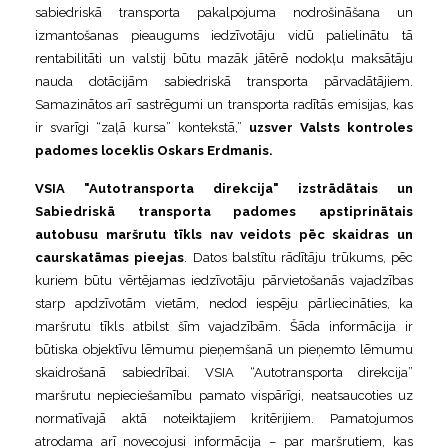
sabiedriskā transporta pakalpojuma nodrošināšana un
izmantošanas pieaugums iedzīvotāju vidū palielinātu tā
rentabilitāti un valstij būtu mazāk jātērē nodokļu maksātāju
nauda dotācijām sabiedriskā transporta pārvadātājiem.
Samazinātos arī sastrēgumi un transporta radītās emisijas, kas
ir svarīgi “zaļā kursa” kontekstā,”
uzsver Valsts kontroles
padomes loceklis Oskars Erdmanis.
VSIA "Autotransporta direkcija"
izstrādātais un
Sabiedriskā transporta padomes apstiprinātais
autobusu maršrutu tīkls nav veidots pēc skaidras un
caurskatāmas pieejas
. Datos balstītu rādītāju trūkums, pēc
kuriem būtu vērtējamas iedzīvotāju pārvietošanās vajadzības
starp apdzīvotām vietām, nedod iespēju pārliecināties, ka
maršrutu tīkls atbilst šīm vajadzībām. Šāda informācija ir
būtiska objektīvu lēmumu pieņemšanā un pieņemto lēmumu
skaidrošanā sabiedrībai. VSIA “Autotransporta direkcija”
maršrutu nepieciešamību pamato vispārīgi, neatsaucoties uz
normatīvajā aktā noteiktajiem kritērijiem. Pamatojumos
atrodama arī novecojusi informācija – par maršrutiem, kas