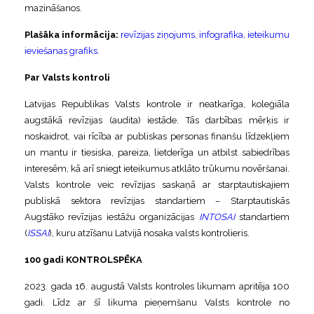
mazināšanos.
Plašāka informācija:
revīzijas ziņojums, infografika, ieteikumu
ieviešanas grafiks.
Par Valsts kontroli
Latvijas Republikas Valsts kontrole ir neatkarīga, koleģiāla
augstākā revīzijas (audita) iestāde. Tās darbības mērķis ir
noskaidrot, vai rīcība ar publiskas personas finanšu līdzekļiem
un mantu ir tiesiska, pareiza, lietderīga un atbilst sabiedrības
interesēm, kā arī sniegt ieteikumus atklāto trūkumu novēršanai.
Valsts kontrole veic revīzijas saskaņā ar starptautiskajiem
publiskā sektora revīzijas standartiem – Starptautiskās
Augstāko revīzijas iestāžu organizācijas
INTOSAI
standartiem
(
ISSAI
), kuru atzīšanu Latvijā nosaka valsts kontrolieris.
100 gadi KONTROLSPĒKA
2023. gada 16. augustā Valsts kontroles likumam apritēja 100
gadi. Līdz ar šī likuma pieņemšanu Valsts kontrole no