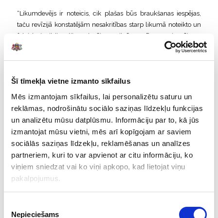
“Likumdevējs ir noteicis, cik plašas būs braukšanas iespējas,
taču revīzijā konstatējām nesakritības starp likumā noteikto un
faktisko izpildi. Ja likumdevēja noteiktās prasības nav iespējams
īstenot praksē, tad atbildīgajām institūcijām – Satiksmes
ministrijai un VSIA “Autotransporta direkcija” – ir jāpieņem datos
balstīti un motivēti lēmumi, lai tiktu veiktas attiecīgas izmaiņas
Šī tīmekļa vietne izmanto sīkfailus
likumā. Vienotas pieejas trūkums VSIA “Autotransporta
direkcija” un Sabiedriskā transporta padomes darbībā vēl vairāk
Mēs izmantojam sīkfailus, lai personalizētu saturu un
sarežģī sabiedriskā transporta pakalpojumu administrēšanu.
reklāmas, nodrošinātu sociālo saziņas līdzekļu funkcijas
Tādēļ ir nepieciešams veidot vienkāršāku regulējumu, pārskatot
un analizētu mūsu datplūsmu. Informāciju par to, kā jūs
atbildīgo lomas šī pakalpojuma plānošanā un nodrošināšanā,”
izmantojat mūsu vietni, mēs arī kopīgojam ar saviem
skaidro O. Erdmanis.
sociālās saziņas līdzekļu, reklamēšanas un analīzes
partneriem, kuri to var apvienot ar citu informāciju, ko
Sabiedriskā transporta pakalpojums netiek nodrošināts
viņiem sniedzat vai ko viņi apkopo, kad lietojat viņu
ar līdzvērtīgas kvalitātes autobusiem.
Pasažieru
pārvadājumi dažādās maršruta tīkla daļās tiek īstenoti ar
pakalpojumus.
atšķirīgas kvalitātes un aprīkojuma autobusiem. Iemesls –
beidzoties iepriekš noslēgto ilgtermiņa līgumu termiņam, nav
Piekrišanas
izdevies laikus noslēgt jaunus līgumus. Lai nodrošinātu
Nepieciešams
izvēle