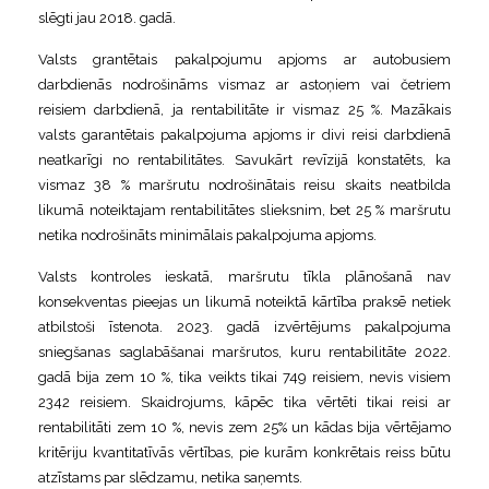
slēgti jau 2018. gadā.
Valsts grantētais pakalpojumu apjoms ar autobusiem
darbdienās nodrošināms vismaz ar astoņiem vai četriem
reisiem darbdienā, ja rentabilitāte ir vismaz 25 %. Mazākais
valsts garantētais pakalpojuma apjoms ir divi reisi darbdienā
neatkarīgi no rentabilitātes. Savukārt revīzijā konstatēts, ka
vismaz 38 % maršrutu nodrošinātais reisu skaits neatbilda
likumā noteiktajam rentabilitātes slieksnim, bet 25 % maršrutu
netika nodrošināts minimālais pakalpojuma apjoms.
Valsts kontroles ieskatā, maršrutu tīkla plānošanā nav
konsekventas pieejas un likumā noteiktā kārtība praksē netiek
atbilstoši īstenota. 2023. gadā izvērtējums pakalpojuma
sniegšanas saglabāšanai maršrutos, kuru rentabilitāte 2022.
gadā bija zem 10 %, tika veikts tikai 749 reisiem, nevis visiem
2342 reisiem. Skaidrojums, kāpēc tika vērtēti tikai reisi ar
rentabilitāti zem 10 %, nevis zem 25% un kādas bija vērtējamo
kritēriju kvantitatīvās vērtības, pie kurām konkrētais reiss būtu
atzīstams par slēdzamu, netika saņemts.