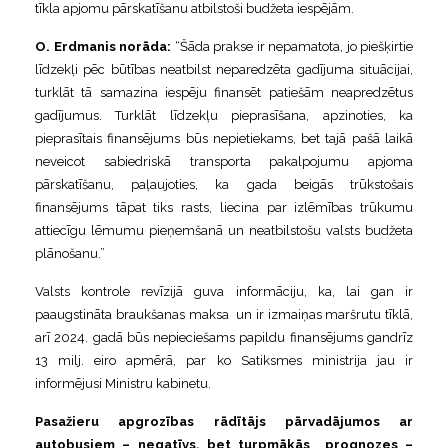
tīkla apjomu pārskatīšanu atbilstoši budžeta iespējām.
O. Erdmanis norāda:
“Šāda prakse ir nepamatota, jo piešķirtie
līdzekļi pēc būtības neatbilst neparedzēta gadījuma situācijai,
turklāt tā samazina iespēju finansēt patiešām neapredzētus
gadījumus. Turklāt līdzekļu pieprasīšana, apzinoties, ka
pieprasītais finansējums būs nepietiekams, bet tajā pašā laikā
neveicot sabiedriskā transporta pakalpojumu apjoma
pārskatīšanu, paļaujoties, ka gada beigās trūkstošais
finansējums tāpat tiks rasts, liecina par
izlēmības trūkumu
attiecīgu lēmumu pieņemšanā un neatbilstošu valsts budžeta
plānošanu.”
Valsts kontrole revīzijā guva informāciju, ka, lai gan ir
paaugstināta braukšanas maksa un ir izmaiņas maršrutu tīklā
,
arī 2024. gadā būs nepieciešams papildu finansējums gandrīz
13 milj. eiro apmērā, par ko Satiksmes ministrija jau ir
informējusi Ministru kabinetu.
Pasažieru apgrozības rādītājs
pārvadājumos ar
autobusiem – negatīvs, bet turpmākās prognozes –