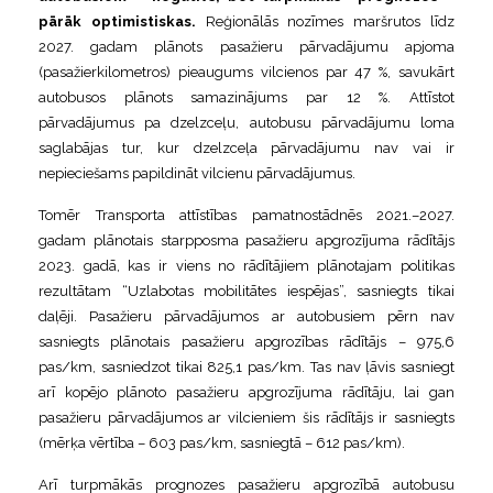
pārāk optimistiskas.
Reģionālās nozīmes maršrutos līdz
2027. gadam plānots pasažieru pārvadājumu apjoma
(pasažierkilometros) pieaugums vilcienos par 47 %, savukārt
autobusos plānots samazinājums par 12 %. Attīstot
pārvadājumus pa dzelzceļu, autobusu pārvadājumu loma
saglabājas tur, kur dzelzceļa pārvadājumu nav vai ir
nepieciešams papildināt vilcienu pārvadājumus.
Tomēr Transporta attīstības pamatnostādnēs 2021.–2027.
gadam plānotais starpposma pasažieru apgrozījuma rādītājs
2023. gadā, kas ir viens no rādītājiem plānotajam politikas
rezultātam “Uzlabotas mobilitātes iespējas”, sasniegts tikai
daļēji. Pasažieru pārvadājumos ar autobusiem pērn nav
sasniegts plānotais pasažieru apgrozības rādītājs – 975,6
pas/km, sasniedzot tikai 825,1 pas/km. Tas nav ļāvis sasniegt
arī kopējo plānoto pasažieru apgrozījuma rādītāju, lai gan
pasažieru pārvadājumos ar vilcieniem šis rādītājs ir sasniegts
(mērķa vērtība – 603 pas/km, sasniegtā – 612 pas/km).
Arī turpmākās prognozes pasažieru apgrozībā autobusu