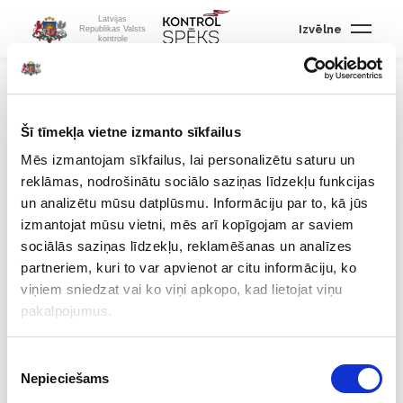
Latvijas
Izvēlne
Republikas Valsts
kontrole
2022. GADS
Valsts kontroles
Šī tīmekļa vietne izmanto sīkfailus
jaunā stratēģija
Mēs izmantojam sīkfailus, lai personalizētu saturu un
reklāmas, nodrošinātu sociālo saziņas līdzekļu funkcijas
Valsts kontroles jaunajā darbības stratēģijā nākamajiem četriem
un analizētu mūsu datplūsmu. Informāciju par to, kā jūs
gadiem (2022– 2025)
viens no izvirzītajiem mērķiem ir revīzijās
izmantojat mūsu vietni, mēs arī kopīgojam ar saviem
vairāk vērtēt lietderības jeb snieguma aspektu: vai valsts līdzekļi
sociālās saziņas līdzekļu, reklamēšanas un analīzes
izmantoti pietiekami ekonomiski un vai ar valsts
partneriem, kuri to var apvienot ar citu informāciju, ko
pakalpojumiem sasniegts pietiekami labs rezultāts? Mērķis ir arī
viņiem sniedzat vai ko viņi apkopo, kad lietojat viņu
stiprināt revīziju ietekmi, kas paredz efektīvāku sadarbību ar
pakalpojumus.
revidējamām vienībām ieteikumu ieviešanā, izglītojošu darbu
un komunikāciju izpratnes stiprināšanai par revīziju darbu, kā
Piekrišanas
arī lielāku iedzīvotāju iesaisti. Tāpat paredzēts turpināt un
Nepieciešams
izvēle
stiprināt Valsts kontroles darbu starptautiski.