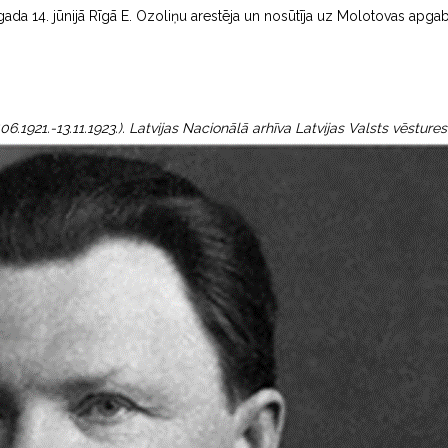
1. gada 14. jūnijā Rīgā E. Ozoliņu arestēja un nosūtīja uz Molotovas a
.06.1921.-13.11.1923.). Latvijas Nacionālā arhīva Latvijas Valsts vēstures