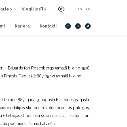
arte >
Viegli lasīt >
LV
EN
umi
Karjera
Kontakti
lieri – Eduards fon Rozenbergs (amatā bija no 1918.
) un Ernests Ozoliņš (1887-1942) (amatā bija no
m. Dzimis 1887. gada 3. augustā Kastrānes pagastā
īvi piedalījies skolēnu revolucionārajos pulciņos,
u (darbojās strādnieku sociālistiskajās, kultūras un
 gadā pēc piedalīšanās Latviešu