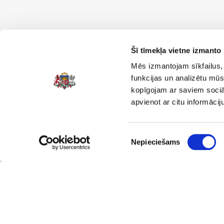
Saites
Šī tīmekļa vietne izmanto 
Privātuma politika >
Mēs izmantojam sīkfailus, 
funkcijas un analizētu mūs
Lapas karte >
kopīgojam ar saviem sociāl
Piekļūstamības paziņojums >
apvienot ar citu informācij
Sekojiet mums
Piekrišanas
Nepieciešams
izvēle