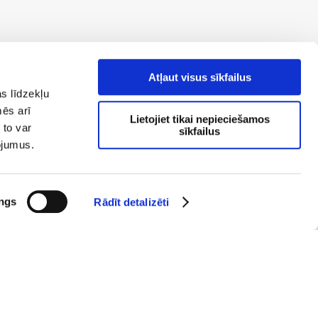
Trauksmes cēlēju ziņojumiem
Atļaut visus sīkfailus
s līdzekļu
mēs arī
Lietojiet tikai nepieciešamos
 to var
sīkfailus
pojumus.
ngs
Rādīt detalizēti