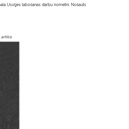
pgabala Usoļjes labošanas darbu nometni. Nošauts
 arhīvs