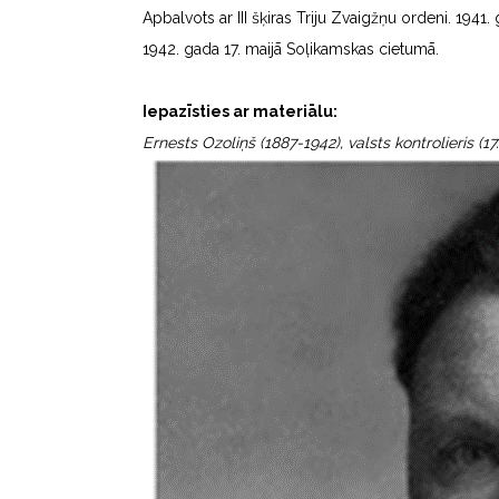
Apbalvots ar III šķiras Triju Zvaigžņu ordeni. 194
1942. gada 17. maijā Soļikamskas cietumā.
Iepazīsties ar materiālu:
Ernests Ozoliņš (1887-1942), valsts kontrolieris (17