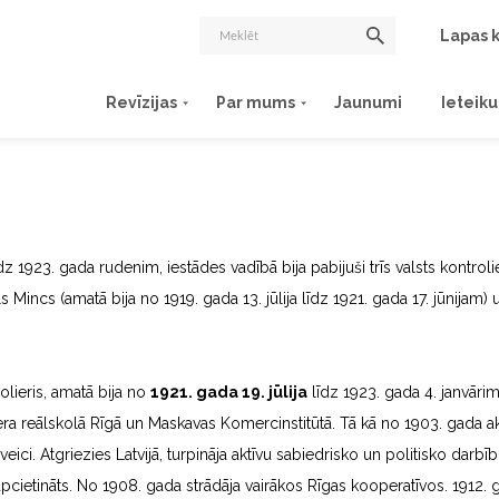
Lapas k
Revīzijas
Par mums
Jaunumi
Ieteik
dz 1923. gada rudenim, iestādes vadībā bija pabijuši trīs valsts kontro
s Mincs (amatā bija no 1919. gada 13. jūlija līdz 1921. gada 17. jūnijam
olieris, amatā bija no
1921. gada 19. jūlija
līdz 1923. gada 4. janvāri
ra reālskolā Rīgā un Maskavas Komercinstitūtā. Tā kā no 1903. gada akt
eici. Atgriezies Latvijā, turpināja aktīvu sabiedrisko un politisko darbīb
apcietināts. No 1908. gada strādāja vairākos Rīgas kooperatīvos. 1912.