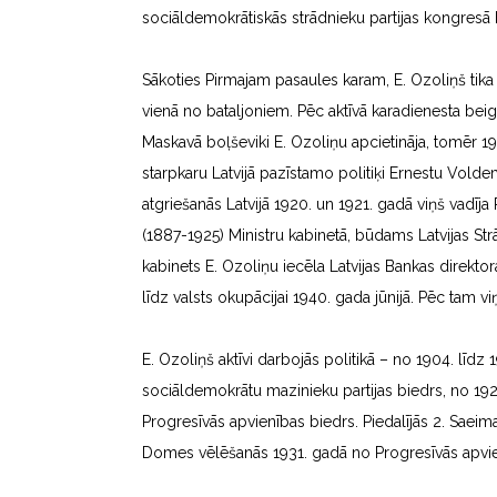
sociāldemokrātiskās strādnieku partijas kongresā H
Sākoties Pirmajam pasaules karam, E. Ozoliņš tika m
vienā no bataljoniem. Pēc aktīvā karadienesta bei
Maskavā boļševiki E. Ozoliņu apcietināja, tomēr 19
starpkaru Latvijā pazīstamo politiķi Ernestu Volde
atgriešanās Latvijā 1920. un 1921. gadā viņš vadīja 
(1887-1925) Ministru kabinetā, būdams Latvijas Str
kabinets E. Ozoliņu iecēla Latvijas Bankas direktor
līdz valsts okupācijai 1940. gada jūnijā. Pēc tam vi
E. Ozoliņš aktīvi darbojās politikā – no 1904. līdz
sociāldemokrātu mazinieku partijas biedrs, no 1929
Progresīvās apvienības biedrs. Piedalījās 2. Saei
Domes vēlēšanās 1931. gadā no Progresīvās apvienī