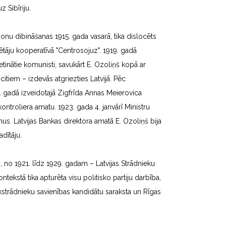
z Sibīriju.
jonu dibināšanas 1915. gada vasarā, tika dislocēts
ētāju kooperatīvā "Centrosojuz". 1919. gadā
tinātie komunisti, savukārt E. Ozoliņš kopā ar
itiem – izdevās atgriezties Latvijā. Pēc
921. gadā izveidotajā Zigfrīda Annas Meierovica
ontroliera amatu. 1923. gada 4. janvārī Ministru
mus. Latvijas Bankas direktora amatā E. Ozoliņš bija
adītāju.
s, no 1921. līdz 1929. gadam – Latvijas Strādnieku
ekstā tika apturēta visu politisko partiju darbība,
kstrādnieku savienības kandidātu saraksta un Rīgas