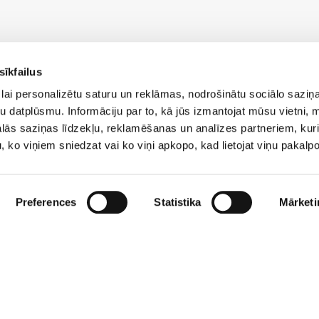
Kontakti
sīkfailus
Skanstes iela 50, Rīga, LV-1013
lai personalizētu saturu un reklāmas, nodrošinātu sociālo saziņa
+371 23282272
u datplūsmu. Informāciju par to, kā jūs izmantojat mūsu vietni, 
ās saziņas līdzekļu, reklamēšanas un analīzes partneriem, kuri
pasts@lrvk.gov.lv
u, ko viņiem sniedzat vai ko viņi apkopo, kad lietojat viņu pakal
Gadījumos, kad jānodod fiziskās
personas dati, komercinformācija un
cita aizsargājama informācija, izmanto
Preferences
Statistika
Mārketi
e-adresi
Trauksmes cēlēju
ziņojumu
iesniegšanai, raksti uz
trauksme@lrvk.gov.lv
Kontaktpersona trauksmes celšanas