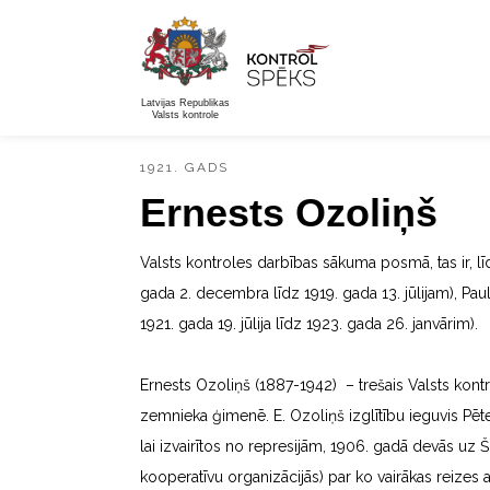
Latvijas Republikas
Valsts kontrole
1921. GADS
Ernests Ozoliņš
Valsts kontroles darbības sākuma posmā, tas ir, lī
gada 2. decembra līdz 1919. gada 13. jūlijam), Paul
1921. gada 19. jūlija līdz 1923. gada 26. janvārim).
Ernests Ozoliņš (1887-1942) – trešais Valsts kontr
zemnieka ģimenē. E. Ozoliņš izglītību ieguvis Pēte
lai izvairītos no represijām, 1906. gadā devās uz Šv
kooperatīvu organizācijās) par ko vairākas reizes 