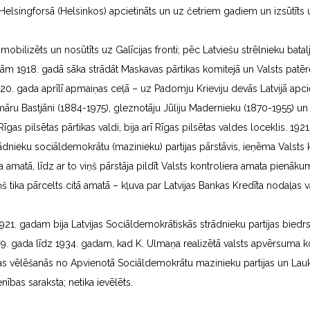
elsingforsā (Helsinkos) apcietināts un uz četriem gadiem un izsūtīts u
obilizēts un nosūtīts uz Galīcijas fronti; pēc Latviešu strēlnieku batal
gām 1918. gadā sāka strādāt Maskavas pārtikas komitejā un Valsts patēr
20. gada aprīlī apmaiņas ceļā – uz Padomju Krieviju devās Latvijā apcie
māru Bastjāni (1884-1975), gleznotāju Jūliju Madernieku (1870-1955) un c
Rīgas pilsētas pārtikas valdi, bija arī Rīgas pilsētas valdes loceklis. 1
ādnieku sociāldemokrātu (mazinieku) partijas pārstāvis, ieņēma Valsts k
a amatā, līdz ar to viņš pārstāja pildīt Valsts kontroliera amata pienāku
ņš tika pārcelts citā amatā – kļuva par Latvijas Bankas Kredīta nodaļas v
 1921. gadam bija Latvijas Sociāldemokrātiskās strādnieku partijas biedr
. gada līdz 1934. gadam, kad K. Ulmaņa realizētā valsts apvērsuma kont
mas vēlēšanās no Apvienotā Sociāldemokrātu mazinieku partijas un Lau
bas saraksta; netika ievēlēts.