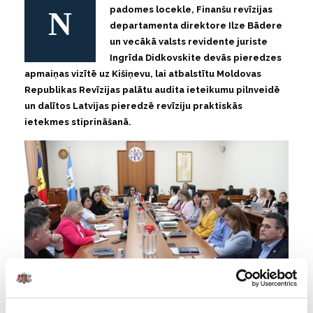
N
padomes locekle, Finanšu revīzijas
departamenta direktore Ilze Bādere
un vecākā valsts revidente juriste
Ingrīda Didkovskite devās pieredzes
apmaiņas vizītē uz Kišiņevu, lai atbalstītu Moldovas
Republikas Revīzijas palātu audita ieteikumu pilnveidē
un dalītos Latvijas pieredzē revīziju praktiskās
ietekmes stiprināšanā.