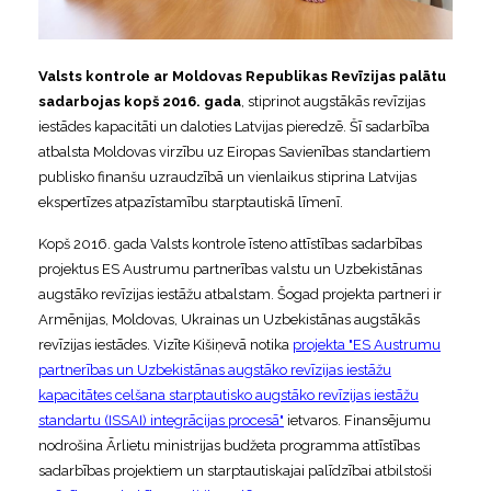
Valsts kontrole ar Moldovas Republikas Revīzijas palātu
sadarbojas kopš 2016. gada
, stiprinot augstākās revīzijas
iestādes kapacitāti un daloties Latvijas pieredzē. Šī sadarbība
atbalsta Moldovas virzību uz Eiropas Savienības standartiem
publisko finanšu uzraudzībā un vienlaikus stiprina Latvijas
ekspertīzes atpazīstamību starptautiskā līmenī.
Kopš 2016. gada Valsts kontrole īsteno attīstības sadarbības
projektus ES Austrumu partnerības valstu un Uzbekistānas
augstāko revīzijas iestāžu atbalstam. Šogad projekta partneri ir
Armēnijas, Moldovas, Ukrainas un Uzbekistānas augstākās
revīzijas iestādes. Vizīte Kišiņevā notika
projekta "ES Austrumu
partnerības un Uzbekistānas augstāko revīzijas iestāžu
kapacitātes celšana starptautisko augstāko revīzijas iestāžu
standartu (ISSAI) integrācijas procesā"
ietvaros. Finansējumu
nodrošina Ārlietu ministrijas budžeta programma attīstības
sadarbības projektiem un starptautiskajai palīdzībai atbilstoši