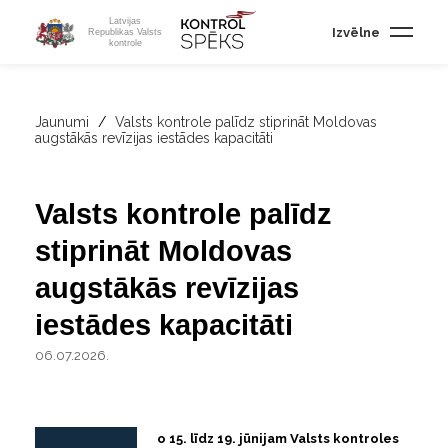
Latvijas
Izvēlne
Republikas Valsts
kontrole
Jaunumi
/
Valsts kontrole palīdz stiprināt Moldovas
augstākās revīzijas iestādes kapacitāti
Valsts kontrole palīdz
stiprināt Moldovas
augstākās revīzijas
iestādes kapacitāti
06.07.2026.
o 15. līdz 19. jūnijam Valsts kontroles