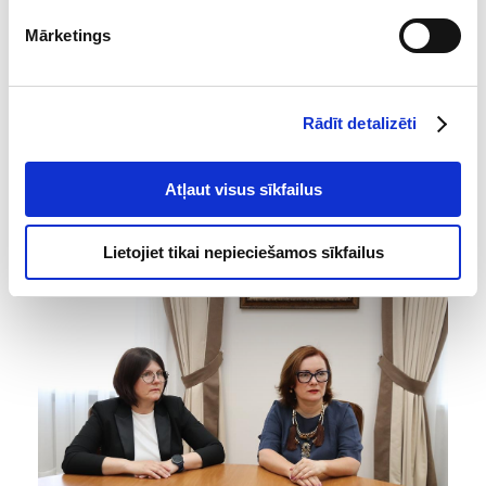
uzraudzības pilnveidei.
Mārketings
Pēc vizītes Ilze Bādere uzsvēra:
"Mūsu pieredze rāda, ka
audita ieteikumu kvalitāte un ieviešanas uzraudzība ir būtisks
priekšnoteikums, lai revīzijas darbs radītu praktisku ieguvumu
Rādīt detalizēti
sabiedrībai. Tāpēc ieteikumiem jābūt ne tikai juridiski un
metodoloģiski korektiem, bet arī saprotamiem, īstenojamiem
un vērstiem uz konkrētām pārmaiņām." Ilze Bādere arī atzina,
Atļaut visus sīkfailus
ka Moldovas kolēģi ir profesionāli, ieinteresēti un atvērti
sadarbībai.
Lietojiet tikai nepieciešamos sīkfailus