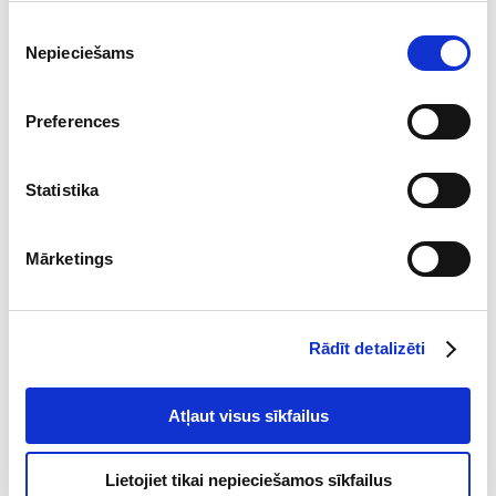
Piekrišanas
Nepieciešams
izvēle
Preferences
Apskatīties pilnizmēra materiālu jaunā logā (spiest šeit)
Statistika
Mārketings
Rādīt detalizēti
Atļaut visus sīkfailus
Lietojiet tikai nepieciešamos sīkfailus