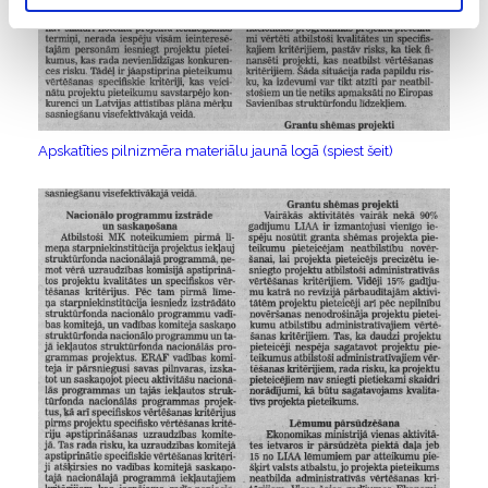
Apskatīties pilnizmēra materiālu jaunā logā (spiest šeit)