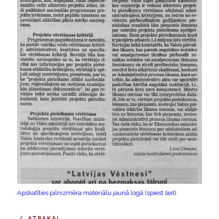
Apskatīties pilnizmēra materiālu jaunā logā (spiest šeit)
ATPAKAĻ