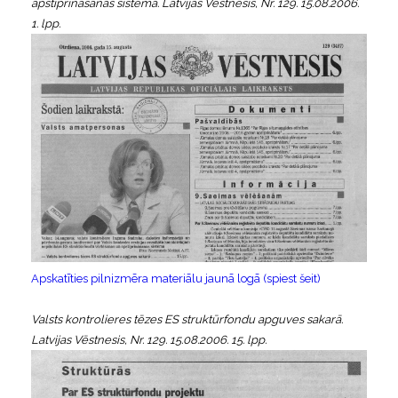
apstiprināšanas sistēmā. Latvijas Vēstnesis, Nr. 129. 15.08.2006.
1. lpp.
Apskatīties pilnizmēra materiālu jaunā logā (spiest šeit)
Valsts kontrolieres tēzes ES struktūrfondu apguves sakarā.
Latvijas Vēstnesis, Nr. 129. 15.08.2006. 15. lpp.