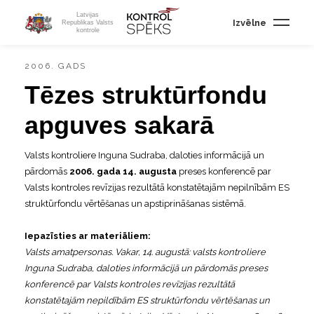
Latvijas
Izvēlne
Republikas Valsts
kontrole
2006. GADS
Tēzes struktūrfondu
apguves sakarā
Valsts kontroliere Inguna Sudraba, daloties informācijā un
pārdomās
2006. gada 14. augusta
preses konferencē par
Valsts kontroles revīzijas rezultātā konstatētajām nepilnībām ES
struktūrfondu vērtēšanas un apstiprināšanas sistēmā.
Iepazīsties ar materiāliem:
Valsts amatpersonas. Vakar, 14. augustā: valsts kontroliere
Inguna Sudraba, daloties informācijā un pārdomās preses
konferencē par Valsts kontroles revīzijas rezultātā
konstatētajām nepildībām ES struktūrfondu vērtēšanas un