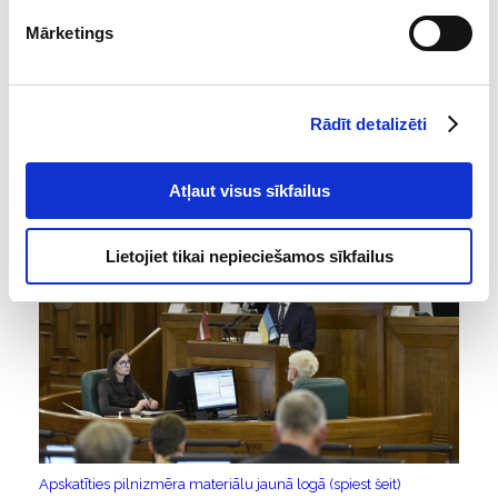
runāt par izaicinājumiem izglītības un vides ilgtspējas jomā. Tā
Mārketings
laika kontekstā bija būtiski runāt arī par revīzijām, kuras veiktas,
vērtējot Covid-19 krīzes apkarošanas tēriņu atbilstību.
Iepazīsties ar materiālu:
Rādīt detalizēti
Valsts kontrolieris Rolands Irklis. 2022. gada 2. jūnija Saeimas
sēde. Latvijas Republikas Saeima (fotogrāfs Juris Vīgulis).
Atļaut visus sīkfailus
Lietojiet tikai nepieciešamos sīkfailus
Apskatīties pilnizmēra materiālu jaunā logā (spiest šeit)