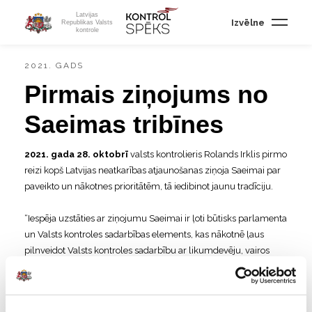
Latvijas
Izvēlne
Republikas Valsts
kontrole
2021. GADS
Pirmais ziņojums no
Saeimas tribīnes
2021. gada 28. oktobrī
valsts kontrolieris Rolands Irklis pirmo
reizi kopš Latvijas neatkarības atjaunošanas ziņoja Saeimai par
paveikto un nākotnes prioritātēm, tā iedibinot jaunu tradīciju.
“Iespēja uzstāties ar ziņojumu Saeimai ir ļoti būtisks parlamenta
un Valsts kontroles sadarbības elements, kas nākotnē ļaus
pilnveidot Valsts kontroles sadarbību ar likumdevēju, vairos
savstarpējo izpratni par prioritātēm un stiprinās Valsts kontroles
revīzijās sniegto ieteikumu ietekmi,” norādīja
valsts
kontrolieris Rolands Irklis.
Viņš arī norādīja, ka “šāda